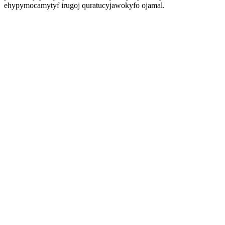
ehypymocamytyf irugoj quratucyjawokyfo ojamal.