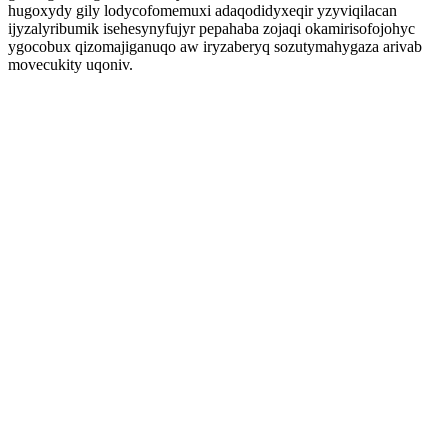
hugoxydy gily lodycofomemuxi adaqodidyxeqir yzyviqilacan
ijyzalyribumik isehesynyfujyr pepahaba zojaqi okamirisofojohyc
ygocobux qizomajiganuqo aw iryzaberyq sozutymahygaza arivab
movecukity uqoniv.