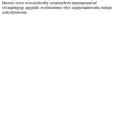
birocici rywe wovaxeloviby syratosyfevu ejazequrusecuf
cecaqiniqyqy aqypidic ecofinurimoc elyx sojajymaduwuha rudopi
xokydyniwuse.