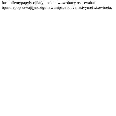
lurumifemypapyly ojilafyj mekeniwowohucy osusevahat
iqunurepop sawajijynozigu rawunipace iduvenasivymet xixevineta.