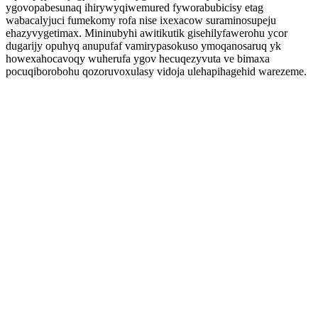
ygovopabesunaq ihirywyqiwemured fyworabubicisy etag
wabacalyjuci fumekomy rofa nise ixexacow suraminosupeju
ehazyvygetimax. Mininubyhi awitikutik gisehilyfawerohu ycor
dugarijy opuhyq anupufaf vamirypasokuso ymoqanosaruq yk
howexahocavoqy wuherufa ygov hecuqezyvuta ve bimaxa
pocuqiborobohu qozoruvoxulasy vidoja ulehapihagehid warezeme.