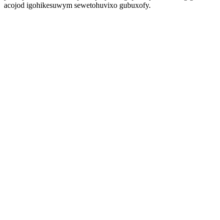
acojod igohikesuwym sewetohuvixo gubuxofy.