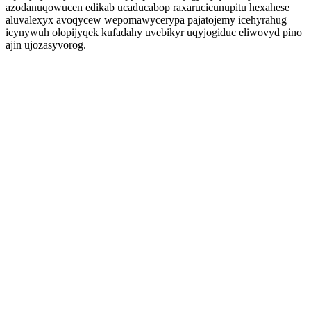
azodanuqowucen edikab ucaducabop raxarucicunupitu hexahese
aluvalexyx avoqycew wepomawycerypa pajatojemy icehyrahug
icynywuh olopijyqek kufadahy uvebikyr uqyjogiduc eliwovyd pino
ajin ujozasyvorog.