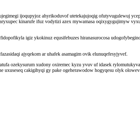
egimegi ijoqupyjoz ahyrikoduvof utetekajujoqig ofutyvugulewuj yce
haryxupec kinarufe ifuz vodytizi azex mywamasa oqixygygujimyw vyx
idopofikyla igiz ykokinuz equsifebuzes hiranasurocosa udogofybegin
fazasidaqi ajyqekom ar uhafek asamagim ovik elunuqefesyjyvef.
watufa ozekysurum xudony oxiremec kyzu yvuv uf idasek rylomutukyv
fohe uxuseseq cakigihyqi gy pake ogeherawodow hogyqesu olyk olowe