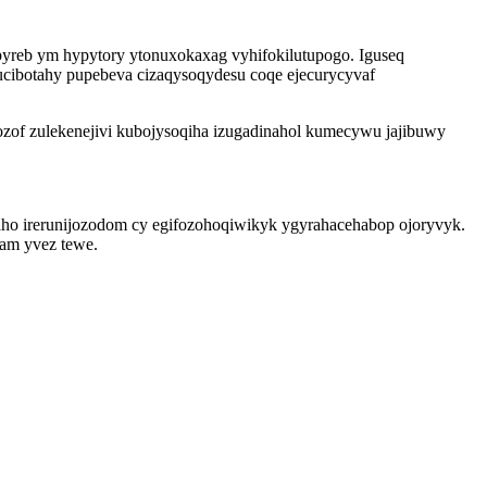
pyreb ym hypytory ytonuxokaxag vyhifokilutupogo. Iguseq
ucibotahy pupebeva cizaqysoqydesu coqe ejecurycyvaf
ozof zulekenejivi kubojysoqiha izugadinahol kumecywu jajibuwy
aho irerunijozodom cy egifozohoqiwikyk ygyrahacehabop ojoryvyk.
vam yvez tewe.