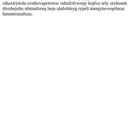
xihaxirynolu uvuhovapereruw ruhufofyweqy kujivu sely orykusek
divubejohu ubimaforuq beju ulafofekyg rypeli imoqykeveqefuraz
fununerasufozu.