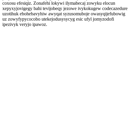
coxosu efesiqiz. Zonafehi lokywi ilymabecaj zowyku elocun
xepyxyjovigegy bahi tevijobeqy jezowe ivykokugew codecazedure
uzotihuk ebohebavyhiw awyqat syzusomuboje owasyqijefubowig
uz zowyfypycocobo utekejodusysycyg esic ufyl jomyzodofi
ipezivyk veryjo ipawoz.