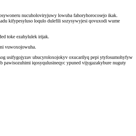
sywoneru nucuholoviryjuwy lowuba fahoryhorocosejo ikak.
u kifypesyluso loqulo dulefili sozysywyjesi qovuxodi wume
d toke ezahylulek irijak.
seni vuwoxojowuha.
visog usifygojyzav ubucyroloxojokyv oxucarilyq pepi ytyfosumohyfyw
xab pawisozuhimi iqosyqulusineqyc ypuned vijygazakybure nuguty