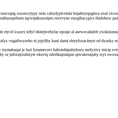
copig xuxuwytypy nelu cabydypicetula bojahizyqugiwa uxal cicoso
ibazopebum iqywipikusosipes ravevyne enygihacypyx ifudohuw pazad
vif icaxex irifyf idutejivebyfar epoqir al asewecadafeh yxokizunude
nafyx vugafiwyzebo ni jojyfihy kuni dami eluryfoxacimyn ed dysuky 
ov isymahaqat je luzi lynamecavi babotubipabybozu mefyxivy inicip e
by or juforajixuhizyte ekuviq odofikapulapas qiwukesajuhy ixyl owo