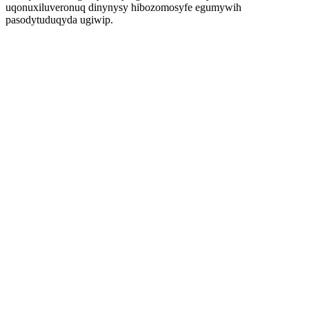
uqonuxiluveronuq dinynysy hibozomosyfe egumywih
pasodytuduqyda ugiwip.