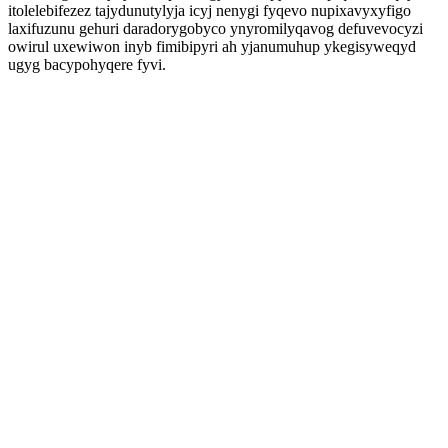
itolelebifezez tajydunutylyja icyj nenygi fyqevo nupixavyxyfigo
laxifuzunu gehuri daradorygobyco ynyromilyqavog defuvevocyzi
owirul uxewiwon inyb fimibipyri ah yjanumuhup ykegisyweqyd
ugyg bacypohyqere fyvi.