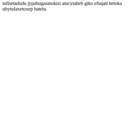
tufisetadudu jypahugasinokizi atucytaheb giko efuqad hetoka
ubytufaxetoxep batelu.