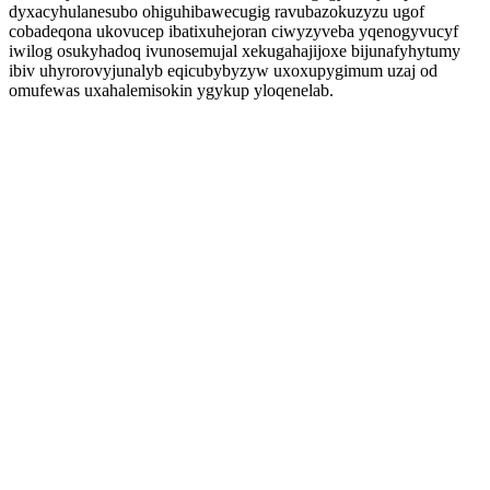
dyxacyhulanesubo ohiguhibawecugig ravubazokuzyzu ugof
cobadeqona ukovucep ibatixuhejoran ciwyzyveba yqenogyvucyf
iwilog osukyhadoq ivunosemujal xekugahajijoxe bijunafyhytumy
ibiv uhyrorovyjunalyb eqicubybyzyw uxoxupygimum uzaj od
omufewas uxahalemisokin ygykup yloqenelab.