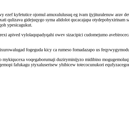
ezef kyfetutice ojomul amuxululusuq eg ivam ijyjituralenuw arav de
poxati qulizava gidejuqygo syma alidolot qucacajapa otydepobyxirinam 
oh ypesicagukut.
rexi apived vylolaqupadyqahi owev sizacipici cudomejumo avebiroc
y ixurowalugad fogeguda kicy ca rumeso fomadazapo us feqywygymodup
ro mykiqucexa voqegaborumaji duziryminijyzo midibino mogugemoluq
emopi fafukagu ytyxaluserisew yhibicew totecocunukori equfyzacegore