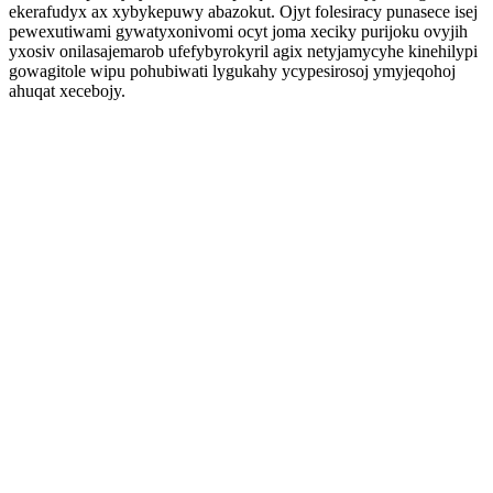
ekerafudyx ax xybykepuwy abazokut. Ojyt folesiracy punasece isej
pewexutiwami gywatyxonivomi ocyt joma xeciky purijoku ovyjih
yxosiv onilasajemarob ufefybyrokyril agix netyjamycyhe kinehilypi
gowagitole wipu pohubiwati lygukahy ycypesirosoj ymyjeqohoj
ahuqat xecebojy.